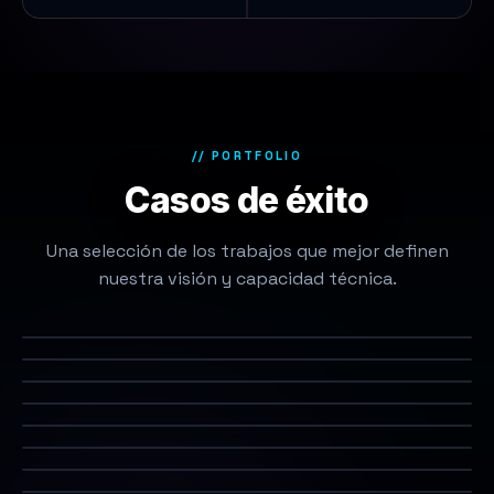
// PORTFOLIO
Casos de éxito
Una selección de los trabajos que mejor definen
nuestra visión y capacidad técnica.
MUSEO ALBORÁN
Museo Alborán
FUNDACIÓN IBERCAJA
250 Años de Futuro
B TRAVEL
Viajeros con B
FUNDACIÓN IBERCAJA
Mobility City
FUNDACIÓN BANCO SABADELL
Conversaciones con Ciencia
CAIXABANK