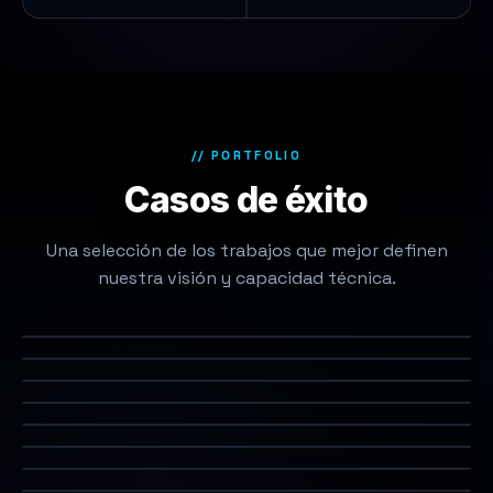
// PORTFOLIO
Casos de éxito
Una selección de los trabajos que mejor definen
nuestra visión y capacidad técnica.
MUSEO ALBORÁN
Museo Alborán
FUNDACIÓN IBERCAJA
250 Años de Futuro
B TRAVEL
Viajeros con B
FUNDACIÓN IBERCAJA
Mobility City
FUNDACIÓN BANCO SABADELL
Conversaciones con Ciencia
CAIXABANK